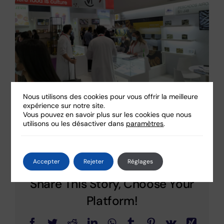
Nous utilisons des cookies pour vous offrir la meilleure
expérience sur notre site.
Vous pouvez en savoir plus sur les cookies que nous
utilisons ou les désactiver dans
paramètres
.
By
@airoa
|
24 octobre 2022
|
Sin categoría
|
0 Comments
Accepter
Rejeter
Réglages
Share This Story, Choose Your
Platform!
Facebook
Twitter
Reddit
LinkedIn
WhatsApp
Tumblr
Pinterest
Vk
Xing